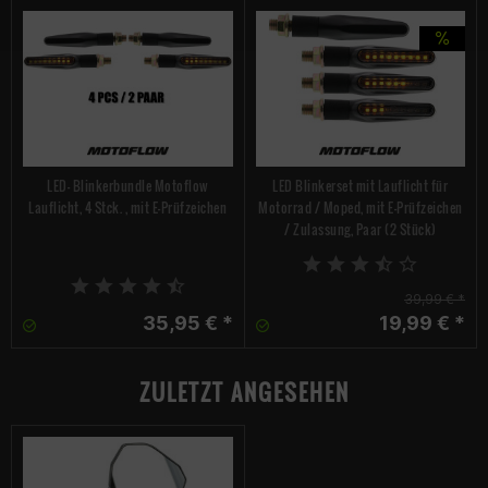
LED- Blinkerbundle Motoflow
LED Blinkerset mit Lauflicht für
Lauflicht, 4 Stck. , mit E-Prüfzeichen
Motorrad / Moped, mit E-Prüfzeichen
/ Zulassung, Paar (2 Stück)
39,99 € *
35,95 € *
19,99 € *
ZULETZT ANGESEHEN