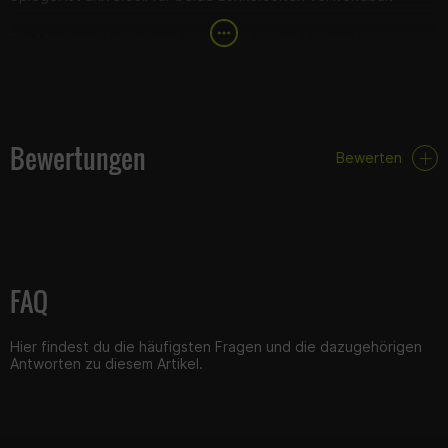
Die Montage der Spiegel ist eigentlich recht Simpel.
Checke zuerst, ob deine Lenkergriffe am Ende offen sind,
wenn Lenkergewichte montiert sind, ist das sicherlich der
Fall. Andernfalls musst du die Griffe am Ende aufschneiden.
Bei Fahrzeugen mit Gewinde im Lenker musst du lediglich den
Bewertungen
Gummi am Spiegelgewinde entfernen, dann kannst du den
Bewerten
Spiegel einfach ins vorhandene Gewinde einschrauben (Nur
für M6 Gewinde).
Ist der Lenker hohl, musst du den Gummi durch die Mutter
und Schraube etwas vorspannen. Ist der Gummi zu dünn,
kann dir etwas schwarzes Isolierband helfen, den Gummi zu
vergrößern. Dann einfach mit etwas Vorspannung in den
Lenker schieben und an der Innensechskantschraube
festziehen.
FAQ
Der Winkel des Spiegels kann dann noch je nach Vorliebe
eingestellt werden.
Am Ende Justierschraube festziehen & fertig.
Hier findest du die häufigsten Fragen und die dazugehörigen
Antworten zu diesem Artikel.
Hinweis
Der Spiegel verfügt über eine E-Prüfnummer und ist somit
legal, ohne eingetragen werden zu müssen.