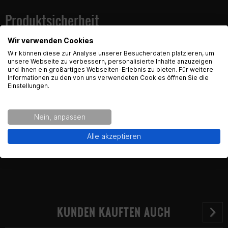
Um die Seite des Spiegels zu wechseln muss man das
Schraubmodul im Spiegelarm umstecken.
Produktsicherheit
Lieferumfang
Wir verwenden Cookies
English Language recognized
1 Spiegel
Wir können diese zur Analyse unserer Besucherdaten platzieren, um
Kontaktinformationen des Herstellers:
Befestigungsmaterial
unsere Webseite zu verbessern, personalisierte Inhalte anzuzeigen
und Ihnen ein großartiges Webseiten-Erlebnis zu bieten. Für weitere
Hey! Our Shop recognized that you are from USA.
Gearparts GmbH
Informationen zu den von uns verwendeten Cookies öffnen Sie die
Would you like to see the english Version of Radical
Einstellungen.
Im Langgewann 5-7
Racing?
65719 Hofheim am Taunus
Kontakt:
support@gearparts24.de
Nein, anpassen
Yes!
No thanks.
Alle akzeptieren
KUNDEN KAUFTEN AUCH