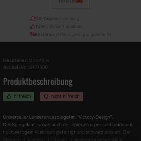
heute
30 Tage
Rücksendung
Top
Kundenzufriedenheit
Bestpreis
(
Artikel günstiger gesehen?
)
Hersteller:
Motoflow
Artikel-Nr.:
G101600
Produktbeschreibung
hilfreich
nicht hilfreich
Universeller Lenkerendespiegel im "Victory-Design".
Der Spiegelarm, sowie auch der Spiegelkörper sind beide aus
hochwertigem Aluminium gefertigt und schwarz eloxiert. Der
Spiegel ist universell für beide Lenkerseiten verwendbar.