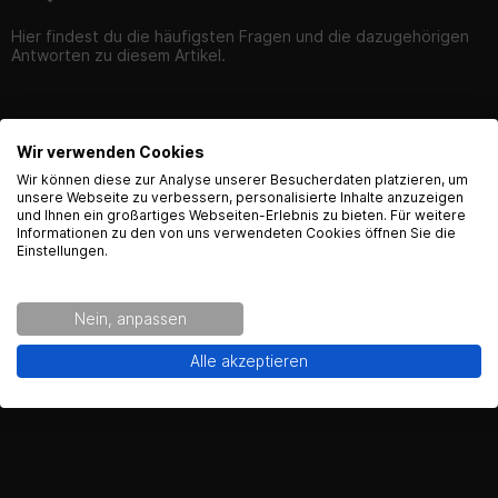
Hier findest du die häufigsten Fragen und die dazugehörigen
Antworten zu diesem Artikel.
Wir verwenden Cookies
English Language recognized
Wir können diese zur Analyse unserer Besucherdaten platzieren, um
Produktsicherheit
unsere Webseite zu verbessern, personalisierte Inhalte anzuzeigen
und Ihnen ein großartiges Webseiten-Erlebnis zu bieten. Für weitere
Hey! Our Shop recognized that you are from USA.
Informationen zu den von uns verwendeten Cookies öffnen Sie die
Would you like to see the english Version of Radical
Einstellungen.
Racing?
Kontaktinformationen des Herstellers:
Gearparts GmbH
Nein, anpassen
Im Langgewann 5-7
Yes!
No thanks.
Alle akzeptieren
65719 Hofheim am Taunus
Kontakt:
support@gearparts24.de