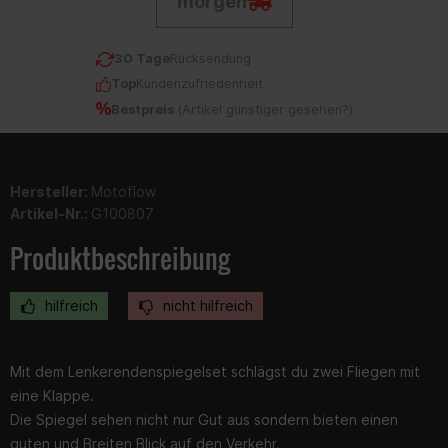
morgen
30 Tage
Rücksendung
Top
Kundenzufriedenheit
Bestpreis
(
Artikel günstiger gesehen?
)
Hersteller:
Motoflow
Artikel-Nr.:
G100807
Produktbeschreibung
hilfreich
nicht hilfreich
Mit dem Lenkerendenspiegelset schlägst du zwei Fliegen mit
eine Klappe.
Die Spiegel sehen nicht nur Gut aus sondern bieten einen
guten und Breiten Blick auf den Verkehr.