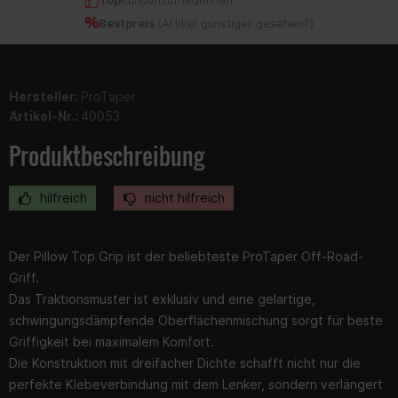
Top
Kundenzufriedenheit
Bestpreis
(
Artikel günstiger gesehen?
)
Hersteller:
ProTaper
Artikel-Nr.:
40053
Produktbeschreibung
hilfreich
nicht hilfreich
Der Pillow Top Grip ist der beliebteste ProTaper Off-Road-
Griff.
Das Traktionsmuster ist exklusiv und eine gelartige,
schwingungsdämpfende Oberflächenmischung sorgt für beste
Griffigkeit bei maximalem Komfort.
Die Konstruktion mit dreifacher Dichte schafft nicht nur die
perfekte Klebeverbindung mit dem Lenker, sondern verlängert