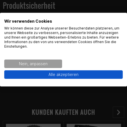
Produktsicherheit
Wir verwenden Cookies
Kontaktinformationen des Herstellers:
English Language recognized
Wir können diese zur Analyse unserer Besucherdaten platzieren, um
unsere Webseite zu verbessern, personalisierte Inhalte anzuzeigen
Passion Parts
und Ihnen ein großartiges Webseiten-Erlebnis zu bieten. Für weitere
Hey! Our Shop recognized that you are from USA.
Informationen zu den von uns verwendeten Cookies öffnen Sie die
Gewerbestr. 14
Would you like to see the english Version of Radical
Einstellungen.
88690 Uhldingen-Mühlhofen
Racing?
Kontakt: Tel: +49 7556 93168 50
Nein, anpassen
Yes!
No thanks.
Alle akzeptieren
KUNDEN KAUFTEN AUCH