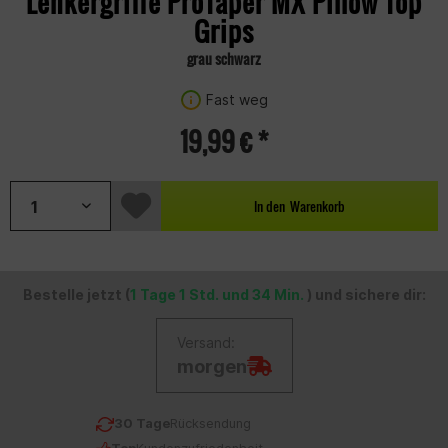
Lenkergriffe ProTaper MX Pillow Top
Grips
grau schwarz
Fast weg
19,99 € *
In den
Warenkorb
Bestelle jetzt (
1 Tage 1 Std. und 34 Min.
) und sichere dir:
Versand:
morgen
30 Tage
Rücksendung