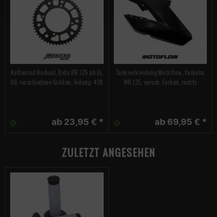
Kettenrad Radical, Beta RR 125 ab Bj.
Tankverkleidung Motoflow, Yamaha
06, verschiedene Größen, Teilung: 428
WR 125, versch. Farben, rechts
ab 23,95 € *
ab 69,95 € *
ZULETZT ANGESEHEN