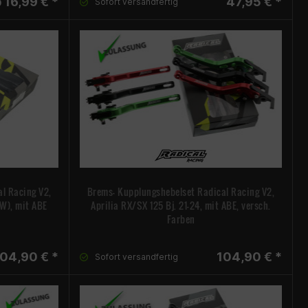
 16,99 € *
47,95 € *
Sofort versandfertig
l Racing V2,
Brems- Kupplungshebelset Radical Racing V2,
TW), mit ABE
Aprilia RX/SX 125 Bj. 21-24, mit ABE, versch.
Farben
104,90 € *
104,90 € *
Sofort versandfertig