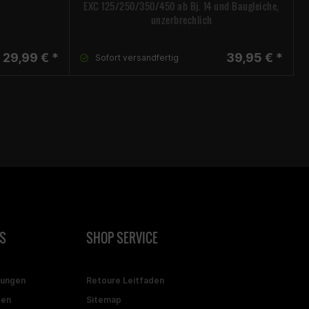
EXC 125/250/350/450 ab Bj. 14 und Baugleiche,
unzerbrechlich
29,99 € *
39,95 € *
Sofort versandfertig
S
SHOP SERVICE
gungen
Retoure Leitfaden
ten
Sitemap