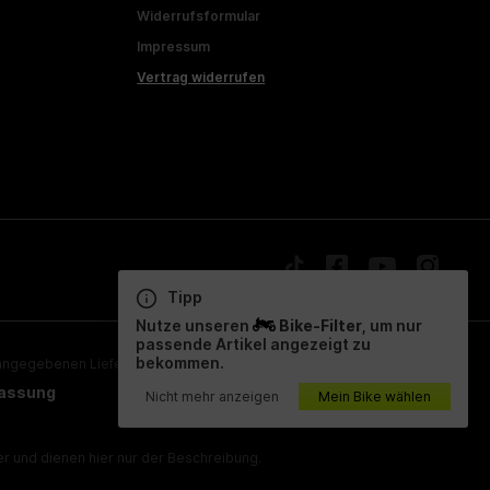
Widerrufsformular
Impressum
Vertrag widerrufen
Tipp
Nutze unseren
Bike-Filter
, um nur
passende Artikel angezeigt zu
bekommen.
ngegebenen Lieferzeiten beziehen sich auf Deutschland!
lassung
Nicht mehr anzeigen
Mein Bike wählen
 und dienen hier nur der Beschreibung.