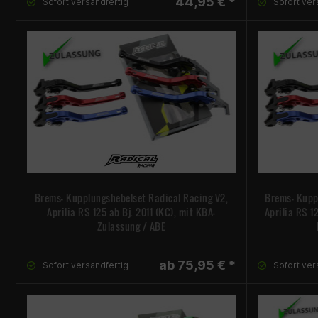
44,95 € *
Sofort versandfertig
Sofort ver
Brems- Kupplungshebelset Radical Racing V2,
Brems- Kupp
Aprilia RS 125 ab Bj. 2011 (KC), mit KBA-
Aprilia RS 1
Zulassung / ABE
ab 75,95 € *
Sofort versandfertig
Sofort ver