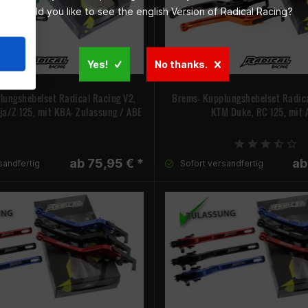
Would you like to see the english Version of Radical Racing?
Yes!
No thanks.
lungshebelset Radical Racing V2,
Brems- Kupplungshebelset Radica
a/Z 125, mit KBA- Zulassung / ABE
KTM Duke, RC 125, mit 
ab 75,95 € *
ab
sandfertig
Sofort versandfertig