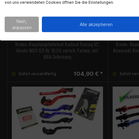
von uns verwendeten Cookies öffnen Sie die Einstellungen.
Nein,
Alle akzeptieren
anpassen
Brems- Kupplungshebelset Radical Racing V2,
Brems- Kupp
Honda MSX 125 Bj. 13-24, versch. Farben, mit
Kawasaki Ninj
KBA Zulassung
104,90 € *
Sofort versandfertig
Sofort ver