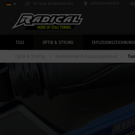
125CCM EXPERTE
30 TAGE RÜCKSENDUNG
Deutsch
Sprachauswahl
TEILE
OPTIK & STYLING
EXPLOSIONSZEICHNUNG
Optik & Styling
Bremshebel & Kupplungshebel
Tun