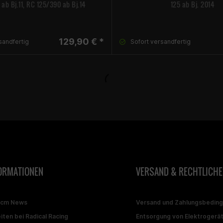
ab Bj.11, RC 125/390 ab Bj.14
125 ab Bj. 2014
129,90 € *
sandfertig
Sofort versandfertig
ORMATIONEN
VERSAND & RECHTLICHE
ccm News
Versand und Zahlungsbedin
iten bei Radical Racing
Entsorgung von Elektrogerä