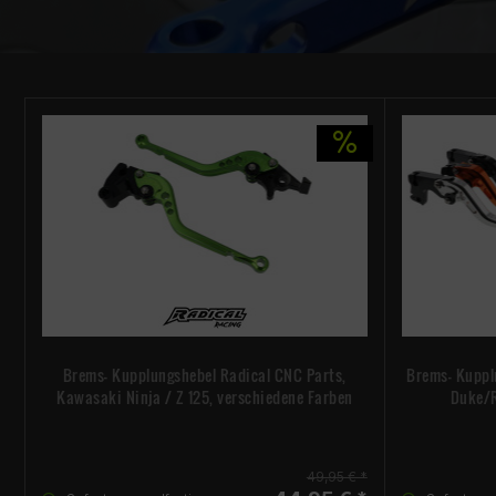
Brems- Kupplungshebel Radical CNC Parts,
Brems- Kuppl
Kawasaki Ninja / Z 125, verschiedene Farben
Duke/R
49,95 € *