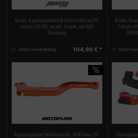
Brems- Kupplungshebelset Radical Racing V2,
Brems- Kupp
Yamaha DT 125, versch. Farben, mit KBA
Yamaha WR 
Zulassung
(RE06)
104,90 € *
Sofort versandfertig
Sofort ver
Kupplungshebel Motoflow CNC, KTM Duke 125,
Stylingbun