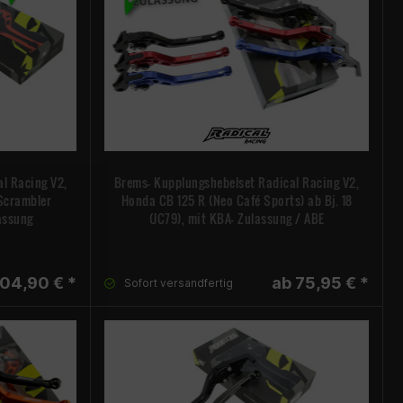
l Racing V2,
Brems- Kupplungshebelset Radical Racing V2,
 Scrambler
Honda CB 125 R (Neo Café Sports) ab Bj. 18
assung
(JC79), mit KBA- Zulassung / ABE
04,90 € *
ab 75,95 € *
Sofort versandfertig