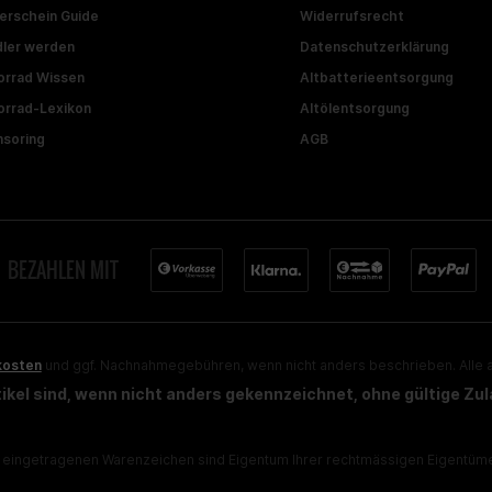
erschein Guide
Widerrufsrecht
ler werden
Datenschutzerklärung
rrad Wissen
Altbatterieentsorgung
rrad-Lexikon
Altölentsorgung
soring
AGB
BEZAHLEN MIT
kosten
und ggf. Nachnahmegebühren, wenn nicht anders beschrieben. Alle a
rtikel sind, wenn nicht anders gekennzeichnet, ohne gültige Zu
eingetragenen Warenzeichen sind Eigentum Ihrer rechtmässigen Eigentümer