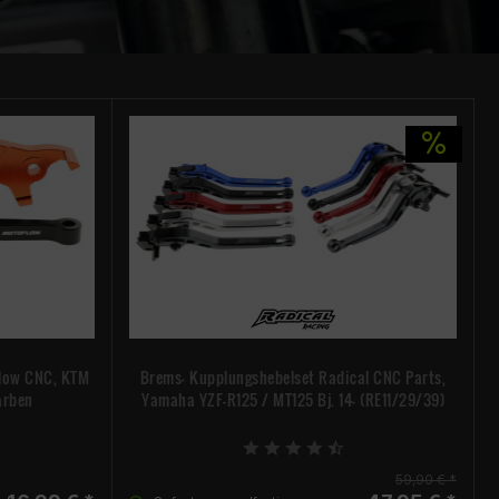
flow CNC, KTM
Brems- Kupplungshebelset Radical CNC Parts,
arben
Yamaha YZF-R125 / MT125 Bj. 14- (RE11/29/39)
59,90 € *