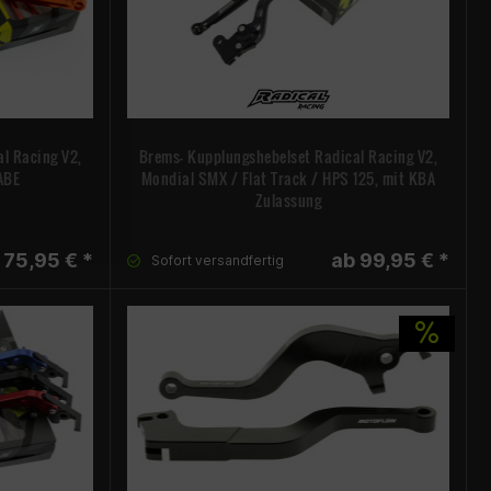
l Racing V2,
Brems- Kupplungshebelset Radical Racing V2,
ABE
Mondial SMX / Flat Track / HPS 125, mit KBA
Zulassung
 75,95 € *
ab 99,95 € *
Sofort versandfertig