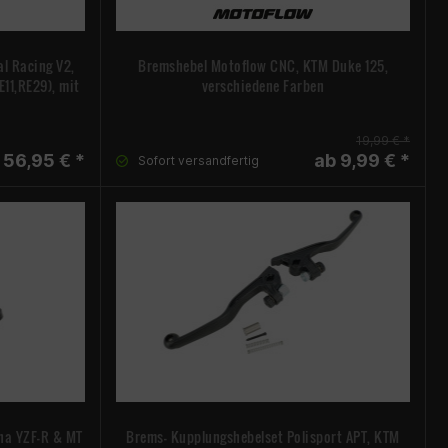
l Racing V2,
Bremshebel Motoflow CNC, KTM Duke 125,
E11,RE29), mit
verschiedene Farben
19,99 € *
 56,95 € *
ab 9,99 € *
Sofort versandfertig
aha YZF-R & MT
Brems- Kupplungshebelset Polisport APT, KTM