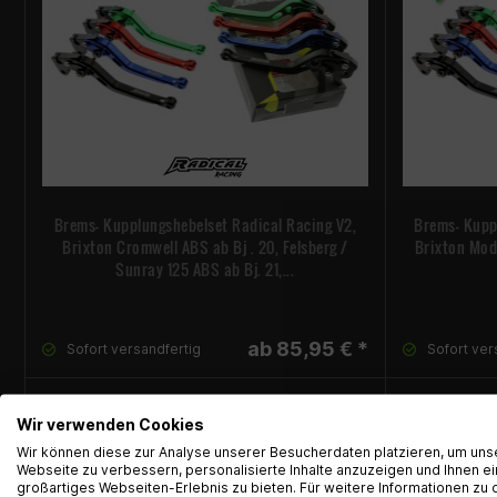
Brems- Kupplungshebelset Radical Racing V2,
Brems- Kupp
Brixton Cromwell ABS ab Bj . 20, Felsberg /
Brixton Mode
Sunray 125 ABS ab Bj. 21,...
ab 85,95 € *
Sofort versandfertig
Sofort ver
Wir verwenden Cookies
Wir können diese zur Analyse unserer Besucherdaten platzieren, um uns
Webseite zu verbessern, personalisierte Inhalte anzuzeigen und Ihnen ei
großartiges Webseiten-Erlebnis zu bieten. Für weitere Informationen zu 