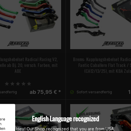
lungshebelset Radical Racing V2,
Brems- Kupplungshebelset Radica
lle ab Bj. 20, versch. Farben, mit
Fantic Caballero Flat Track /
ABE
(CA12/13/25), mit KBA Zul
ab 75,95 € *
1
sandfertig
Sofort versandfertig
English Language recognized
ere
n
den
Hey! Our Shop recognized that you are from USA.