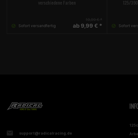
verschiedene Farben
125/390 
19,99 € *
ab 9,99 € *
Sofort versandfertig
Sofort ver
INF
125
support@radicalracing.de
Arbe