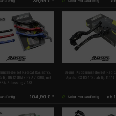
39,95 € *
ab
sandfertig
Sofort versandfertig
lungshebelset Radical Racing V2,
Brems- Kupplungshebelset Radica
25 Bj. 06-12 (RM / PY A / RD0), mit
Aprilia RS RS4 125 ab Bj. 11-17 (
KBA- Zulassung / ABE
104,90 € *
ab 
sandfertig
Sofort versandfertig