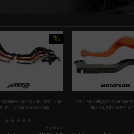
ungshebel Radical CNC Parts, KTM
Brems- Kupplungshebel Set Moto
C 125, verschiedene Farben
Duke 125, verschiedene F
79,95 € *