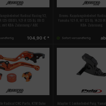
lungshebelset Radical Racing V2,
Brems- Kupplungshebelset Radica
125 (DE07), YZF-R 125 Bj. 08-13
Yamaha YZF-R, MT 125 Bj. 14-20 (R
, mit KBA- Zulassung / ABE
KBA- Zulassung
104,90 € *
ab
sandfertig
Sofort versandfertig
dle Radical CNC Parts, KTM Duke
Adapter f. Lenkerhebel Puig, Yam