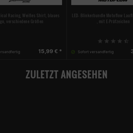
ical Racing, Weißes Shirt, blaues
LED- Blinkerbundle Motoflow Laufli
go, verschiedene Größen
, mit E-Prüfzeichen
15,99 € *
ersandfertig
Sofort versandfertig
ZULETZT ANGESEHEN