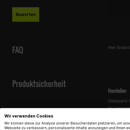
Bewerten
FAQ
Hier finde
Produktsicherheit
Hersteller:
Gearparts
Im Langge
65719 Hofh
Wir verwenden Cookies
support@g
Wir können diese zur Analyse unserer Besucherdaten platzieren, um uns
Webseite zu verbessern, personalisierte Inhalte anzuzeigen und Ihnen ei