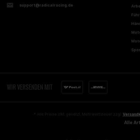
support@radicalracing.de
Arbe
Führ
Händ
Moto
Moto
Spon
WIR VERSENDEN MIT
* Alle Preise inkl. gesetzl. Mehrwertsteuer zzgl.
Versand
Alle A