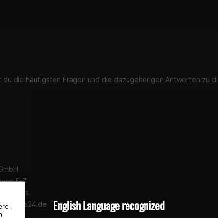
st du die häufigsten Fragen und die dazugehörigen Antworten zu di
 GmbH
wann 5-7
eim a.Ts.
English Language recognized
earparts24.de
ere
n