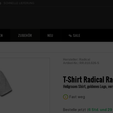
SCHNELLE LIEFERUNG
EN
ZUBEHÖR
NEU
% SALE
Hersteller:
Radical
Artikel-Nr.:
RR.010.026-S
2001208101054
T-Shirt Radical R
Hellgraues Shirt, goldenes Logo, ve
Fast weg
Bestelle jetzt (
6 Std. und 29