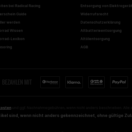
iten bei Radical Racing
Entsorgung von Elektrogerä
erschein Guide
Widerrufsrecht
ler werden
Datenschutzerklärung
rrad Wissen
Altbatterieentsorgung
rrad-Lexikon
Altölentsorgung
soring
AGB
BEZAHLEN MIT
kosten
und ggf. Nachnahmegebühren, wenn nicht anders beschrieben. Alle a
rtikel sind, wenn nicht anders gekennzeichnet, ohne gültige Zu