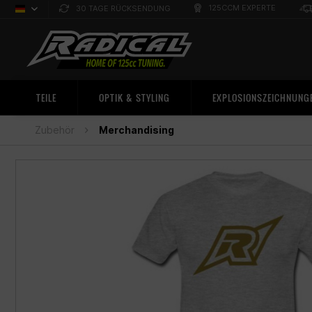
125CCM EXPERTE
30 TAGE RÜCKSENDUNG
Deutsch
Sprachauswahl
TEILE
OPTIK & STYLING
EXPLOSIONSZEICHNUNG
Zubehör
Merchandising