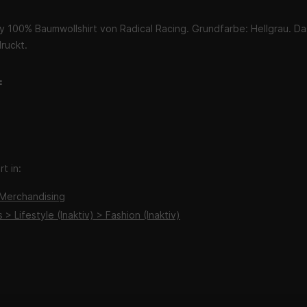
y 100% Baumwollshirt von Radical Racing. Grundfarbe: Hellgrau. Das
ruckt.
:
t in:
Merchandising
s > Lifestyle (Inaktiv) > Fashion (Inaktiv)