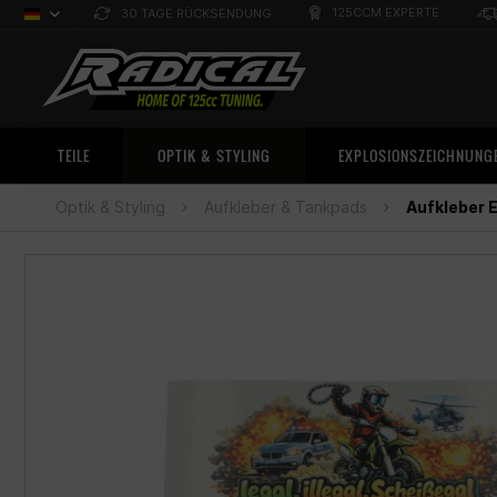
125CCM EXPERTE
30 TAGE RÜCKSENDUNG
Deutsch
Sprachauswahl
TEILE
OPTIK & STYLING
EXPLOSIONSZEICHNUNG
Optik & Styling
Aufkleber & Tankpads
Aufkleber E