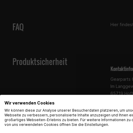
FAQ
Hier finde
Produktsicherheit
Kontaktinfo
Gearparts
Im Langge
65719 Hof
Kontakt:
su
Wir verwenden Cookies
Wir können diese zur Analyse unserer Besucherdaten platzieren, um uns
Webseite zu verbessern, personalisierte Inhalte anzuzeigen und Ihnen ei
großartiges Webseiten-Erlebnis zu bieten. Für weitere Informationen zu 
von uns verwendeten Cookies öffnen Sie die Einstellungen.