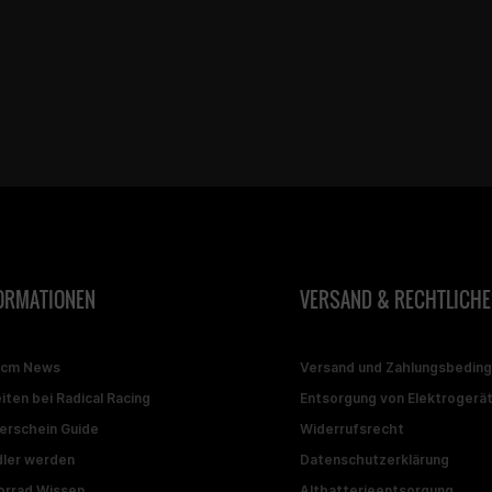
ORMATIONEN
VERSAND & RECHTLICHE
ccm News
Versand und Zahlungsbedin
iten bei Radical Racing
Entsorgung von Elektrogerä
erschein Guide
Widerrufsrecht
ler werden
Datenschutzerklärung
rrad Wissen
Altbatterieentsorgung