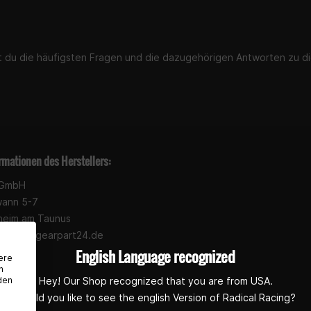
st du die häufigsten Fragen und die dazugehörigen Antworten zu di
rmationen des Herstellers:
 GmbH
wann 5-7
heim am Taunus
pport@gearpart24.de
English Language recognized
ere
n
den
Hey! Our Shop recognized that you are from USA.
Would you like to see the english Version of Radical Racing?