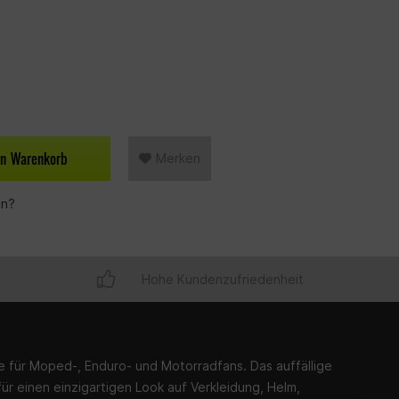
en
Warenkorb
Merken
en?
Hohe Kundenzufriedenheit
ire für Moped-, Enduro- und Motorradfans. Das auffällige
ür einen einzigartigen Look auf Verkleidung, Helm,