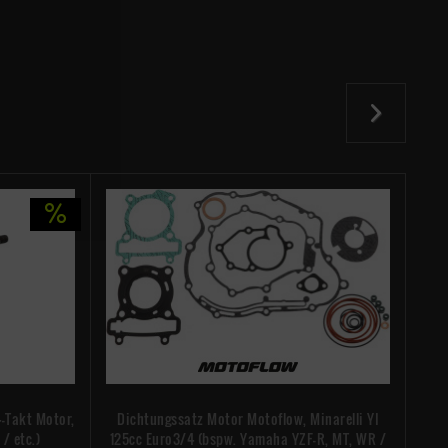
-Takt Motor,
Dichtungssatz Motor Motoflow, Minarelli YI
St
/ etc.)
125cc Euro3/4 (bspw. Yamaha YZF-R, MT, WR /
(Y