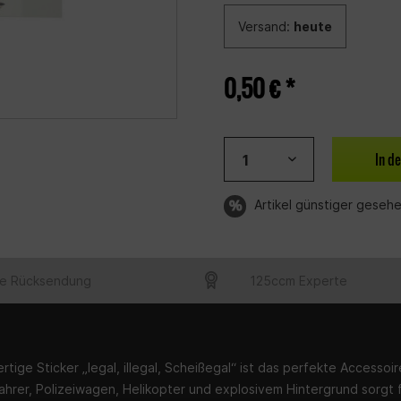
Versand:
heute
0,50 € *
In d
Artikel günstiger geseh
e Rücksendung
125ccm Experte
tige Sticker „legal, illegal, Scheißegal“ ist das perfekte Accesso
ahrer, Polizeiwagen, Helikopter und explosivem Hintergrund sorgt f