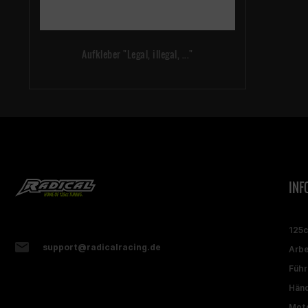
Aufkleber "Legal, illegal, ..."
INF
125
support@radicalracing.de
Arbe
Führ
Händ
Moto