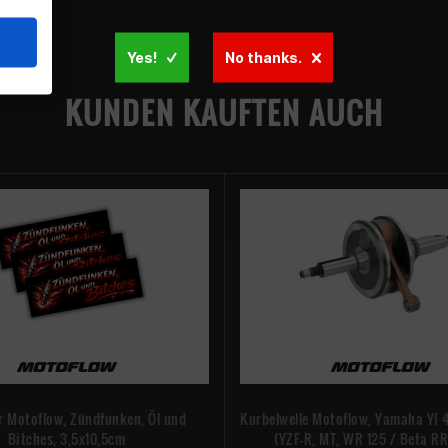
Yes!
No thanks.
KUNDEN KAUFTEN AUCH
r Motoflow, Zündfunken, Öl und
Kurbelwelle Motoflow, Yamaha YI 4
Bitches, 3,5x10,5cm
(YZF-R, MT, WR 125 / Beta RR 