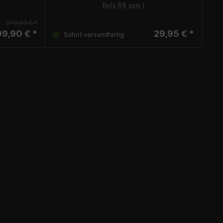
Beta RR uvm.)
279,90 € *
99,90 € *
29,95 € *
Sofort versandfertig