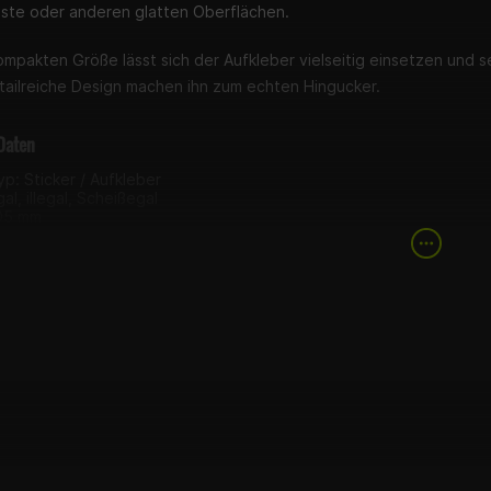
ste oder anderen glatten Oberflächen.
mpakten Größe lässt sich der Aufkleber vielseitig einsetzen und s
tailreiche Design machen ihn zum echten Hingucker.
Daten
p: Sticker / Aufkleber
gal, illegal, Scheißegal
105 mm
5 mm
ng: selbstklebend
g
r „legal, illegal, Scheißegal“