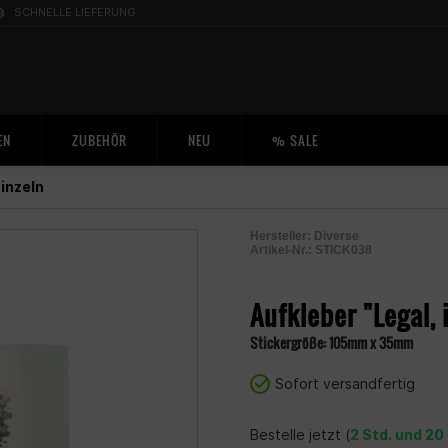
SCHNELLE LIEFERUNG
EN
ZUBEHÖR
NEU
% SALE
inzeln
Hersteller:
Diverse
Artikel-Nr.:
STICK038
2005302500003
Aufkleber "Legal, il
Stickergröße: 105mm x 35mm
Sofort versandfertig
Bestelle jetzt (
2 Std. und 20