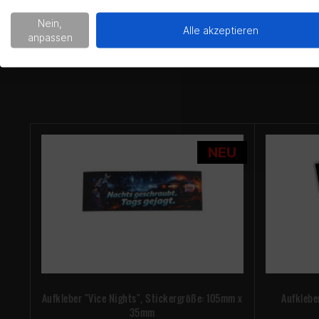
Nein,
Alle akzeptieren
anpassen
NEU
Aufkleber "Vice Nights", Stickergröße: 105mm x
Aufklebe
35mm