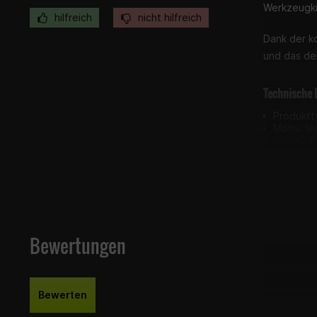
Werkzeugki
hilfreich
nicht hilfreich
Dank der ko
und das de
Technische 
Produktty
Motiv: le
Breite: 
Höhe: 3
Ausführu
Lieferumfan
1x Sticke
Bewertungen
Bewerten