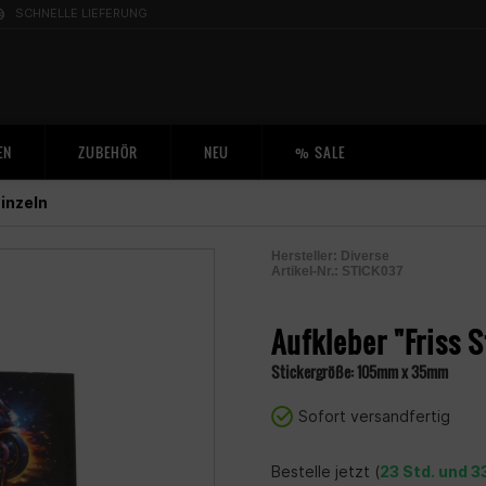
SCHNELLE LIEFERUNG
EN
ZUBEHÖR
NEU
% SALE
inzeln
Hersteller:
Diverse
Artikel-Nr.:
STICK037
2005302400006
Aufkleber "Friss S
Stickergröße: 105mm x 35mm
Sofort versandfertig
Bestelle jetzt (
23 Std. und 3