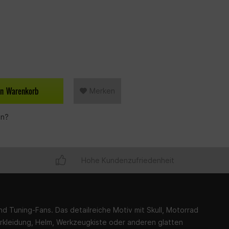
en
Warenkorb
Merken
en?
Hohe Kundenzufriedenheit
 und Tuning-Fans. Das detailreiche Motiv mit Skull, Motorrad
rkleidung, Helm, Werkzeugkiste oder anderen glatten