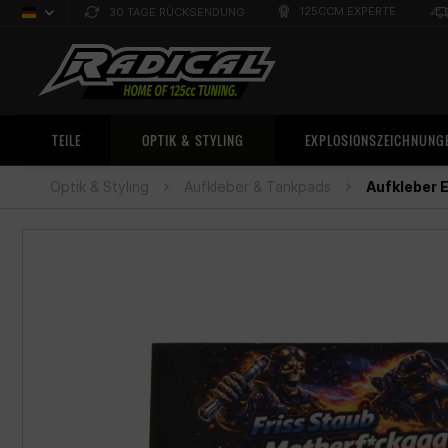
125CCM EXPERTE
30 TAGE RÜCKSENDUNG
Deutsch
Sprachauswahl
TEILE
OPTIK & STYLING
EXPLOSIONSZEICHNUNG
Optik & Styling
Aufkleber & Tankpads
Aufkleber E