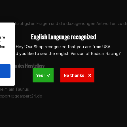
st du die häufigsten Fragen und die dazugehörigen Antworten zu di
English Language recognized
ere
n
den
Hey! Our Shop recognized that you are from USA.
Would you like to see the english Version of Radical Racing?
rmationen des Herstellers:
Yes!
No thanks.
 GmbH
wann 5-7
heim am Taunus
pport@gearpart24.de