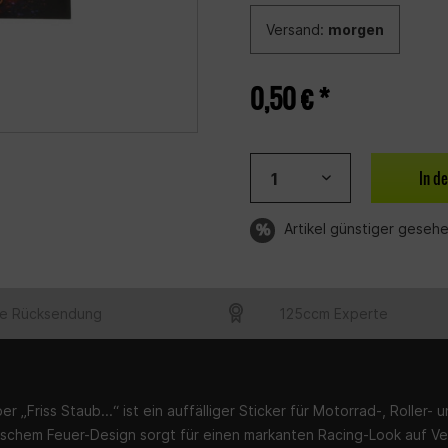
Versand:
morgen
0,50 € *
In d
Artikel günstiger geseh
e Rücksendung
125ccm Experte
er „Friss Staub...“ ist ein auffälliger Sticker für Motorrad-, Roller-
schem Feuer-Design sorgt für einen markanten Racing-Look auf Ve