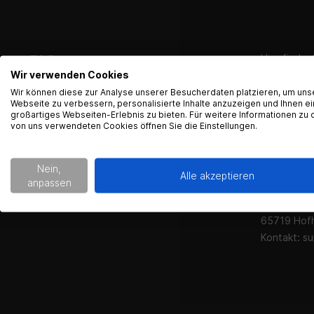
FAQ
Hier finde
Wir verwenden Cookies
Wir können diese zur Analyse unserer Besucherdaten platzieren, um uns
Webseite zu verbessern, personalisierte Inhalte anzuzeigen und Ihnen ei
großartiges Webseiten-Erlebnis zu bieten. Für weitere Informationen zu 
von uns verwendeten Cookies öffnen Sie die Einstellungen.
Produktsicherheit
Kontaktinfo
Nein,
Alle akzeptieren
anpassen
Gearparts
Im Langge
65719 Hof
Kontakt:
su