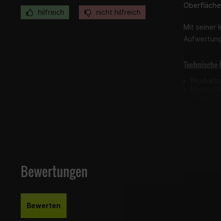
Oberfläche
hilfreich
nicht hilfreich
Mit seiner 
Aufwertung
Technische 
Produktty
Motiv: Fr
Breite: 
Höhe: 3
Ausführu
Lieferumfan
1x Aufkle
Bewertungen
Bewerten