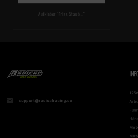
Aufkleber "Friss Staub..."
INF
125
support@radicalracing.de
Arbe
Führ
Händ
Moto
Moto