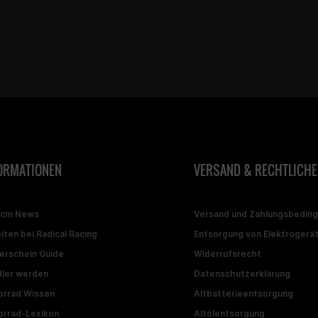
ORMATIONEN
VERSAND & RECHTLICHE
ccm News
Versand und Zahlungsbedin
iten bei Radical Racing
Entsorgung von Elektrogerä
erschein Guide
Widerrufsrecht
ler werden
Datenschutzerklärung
rrad Wissen
Altbatterieentsorgung
rrad-Lexikon
Altölentsorgung