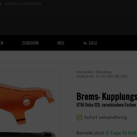
SCHNELLE LIEFERUNG
EN
ZUBEHÖR
NEU
% SALE
Hersteller:
Motoflow
Artikel-Nr.:
FL.01.181-SET-BK
2004375600009
Brems- Kupplungs
KTM Duke 125, verschiedene Farben
Sofort versandfertig
Bestelle jetzt (
1 Tage 12 Std