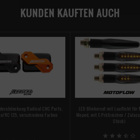
KUNDEN KAUFTEN AUCH
derabdeckung Radical CNC Parts,
LED Blinkerset mit Lauflicht für
e/RC 125, verschiedene Farben
Moped, mit E-Prüfzeichen / Zulass
Stück)