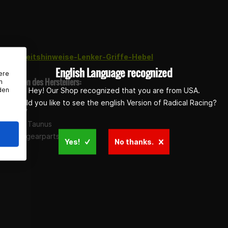
sicherheitshinweise-Lenker-Griffe-Hebel
English Language recognized
ere
rmationen des Herstellers:
n
den
Hey! Our Shop recognized that you are from USA.
 GmbH
Would you like to see the english Version of Radical Racing?
wann 5-7
heim am Taunus
pport@gearparts24.de
Yes!
No thanks.