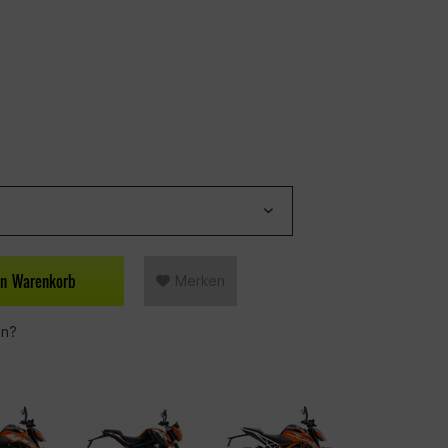
en
Warenkorb
Merken
en?