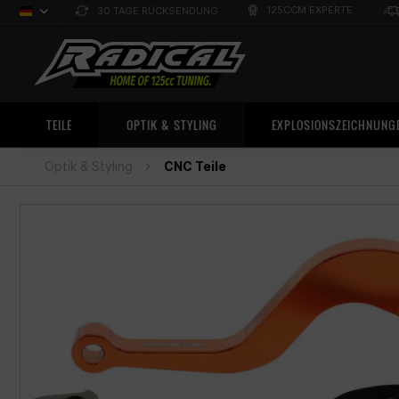
125CCM EXPERTE
30 TAGE RÜCKSENDUNG
Deutsch
Sprachauswahl
TEILE
OPTIK & STYLING
EXPLOSIONSZEICHNUNG
Optik & Styling
CNC Teile