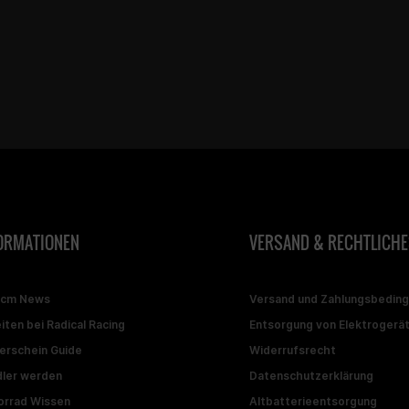
ORMATIONEN
VERSAND & RECHTLICHE
ccm News
Versand und Zahlungsbedin
iten bei Radical Racing
Entsorgung von Elektrogerä
erschein Guide
Widerrufsrecht
ler werden
Datenschutzerklärung
rrad Wissen
Altbatterieentsorgung