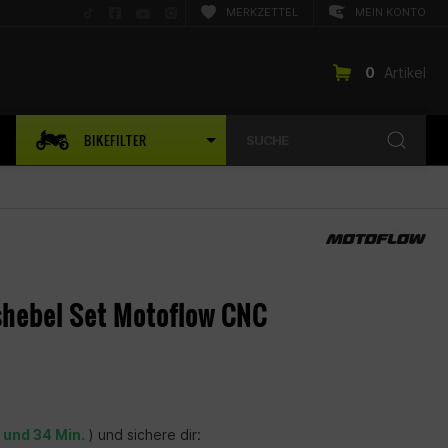
Folge
Folge
Folge
Folge
MERKZETTEL
MEIN KONTO
uns
uns
uns
uns
auf
auf
auf
auf
TikTok
Facebook
YouTube
Instagram
0
Artikel
BIKEFILTER
SUCHE
hebel Set Motoflow CNC
. und 34 Min.
) und sichere dir: