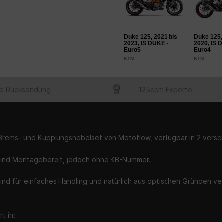
Duke 125, 2021 bis
Duke 125,
2023, IS DUKE -
2020, IS 
Euro5
Euro4
KTM
KTM
e Rücksendung
125ccm Experte
Brems- und Kupplungshebelset von Motoflow, verfügbar in 2 vers
sind Montagebereit, jedoch ohne KB-Nummer.
ind für einfaches Handling und natürlich aus optischen Gründen ve
t in: