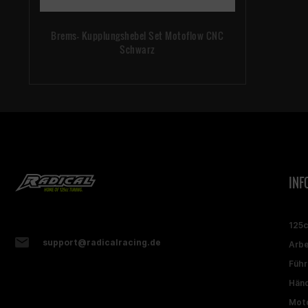
Brems- Kupplungshebel Set Motoflow CNC
Schwarz
INF
125
support@radicalracing.de
Arbe
Führ
Händ
Moto