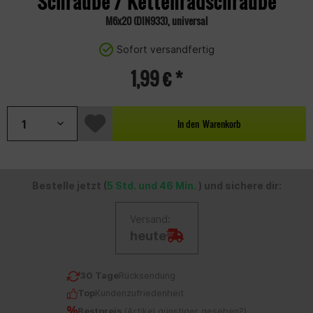
Schraube / Kettenradschraube
M6x20 (DIN933), universal
Sofort versandfertig
1,99 € *
In den
Warenkorb
Bestelle jetzt (
5 Std. und 46 Min.
) und sichere dir:
Versand:
heute
30 Tage
Rücksendung
Top
Kundenzufriedenheit
Bestpreis
(
Artikel günstiger gesehen?
)