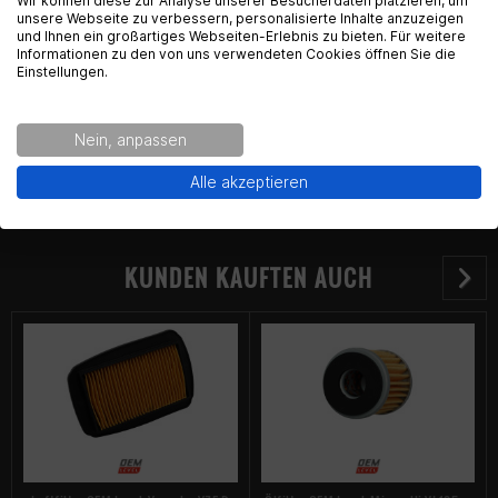
English Language recognized
Wir können diese zur Analyse unserer Besucherdaten platzieren, um
Im Langgewann 5-7
unsere Webseite zu verbessern, personalisierte Inhalte anzuzeigen
65719 Hofheim am Taunus
und Ihnen ein großartiges Webseiten-Erlebnis zu bieten. Für weitere
Hey! Our Shop recognized that you are from USA.
Informationen zu den von uns verwendeten Cookies öffnen Sie die
Kontakt:
support@gearpart24.de
Would you like to see the english Version of Radical
Einstellungen.
Racing?
Nein, anpassen
Yes!
No thanks.
Alle akzeptieren
KUNDEN KAUFTEN AUCH