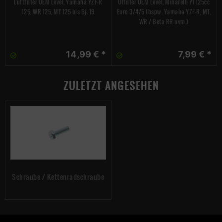
Luftfilter OEM Level, Yamaha YZF-R
Ölfilter OEM Level, Minarelli YI 125cc
125, WR 125, MT 125 bis Bj. 19
Euro 3/4/5 (bspw. Yamaha YZF-R, MT,
WR / Beta RR uvm.)
14,99 € *
7,99 € *
ZULETZT ANGESEHEN
Schraube / Kettenradschraube