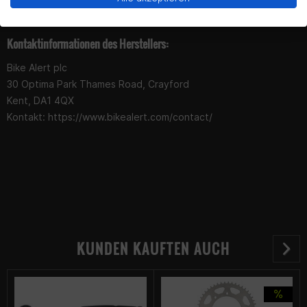
16
128
130
132
132
134
Kontaktinformationen des Herstellers:
Bike Alert plc
30 Optima Park Thames Road, Crayford
Kent, DA1 4QX
Kontakt: https://www.bikealert.com/contact/
KUNDEN KAUFTEN AUCH