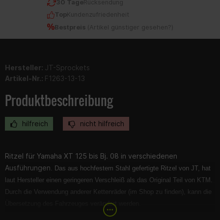
30 Tage
Rücksendung
Top
Kundenzufriedenheit
Bestpreis
(
Artikel günstiger gesehen?
)
Hersteller:
JT-Sprockets
Artikel-Nr.:
F1263-13-13
Produktbeschreibung
hilfreich
nicht hilfreich
Ritzel für Yamaha XT 125 bis Bj. 08 in verschiedenen
Ausführungen
.
Das aus hochfestem Stahl gefertigte Ritzel von JT, hat
laut Hersteller einen geringeren Verschleiß als das Original Teil von KTM.
Durch die Verwendung anderer Kettenräder (im Shop zu finden), kann die
Übersetzung des Fahrzeuges verändert werden.