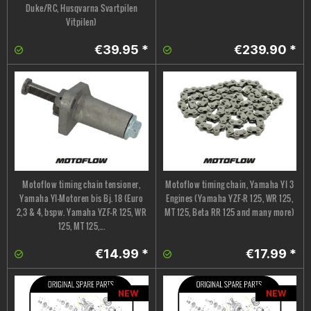
Duke/RC, Husqvarna Svartpilen
Vitpilen)
€39.95 *
€239.90 *
Motoflow timing chain tensioner,
Motoflow timing chain, Yamaha YI 3
Yamaha YI-Motoren bis Bj. 18 (Euro
Engines (Yamaha YZF-R 125, WR 125,
2,3 & 4, bspw. Yamaha YZF-R 125, WR
MT 125, Beta RR 125 and many more)
125, MT 125,...
€14.99 *
€17.99 *
NEW
NEW