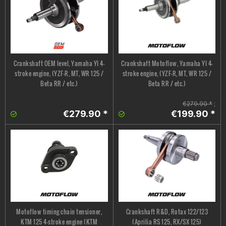
Crankshaft OEM level, Yamaha YI 4-
Crankshaft Motoflow, Yamaha YI 4-
stroke engine, (YZF-R, MT, WR 125 /
stroke engine, (YZF-R, MT, WR 125 /
Beta RR / etc.)
Beta RR / etc.)
€279.90 *
;
€279.90 *
€199.90 *
Motoflow timing chain tensioner,
Crankshaft R&D, Rotax 122/123
KTM 125 4-stroke engine (KTM
(Aprilia RS 125, RX/SX 125)