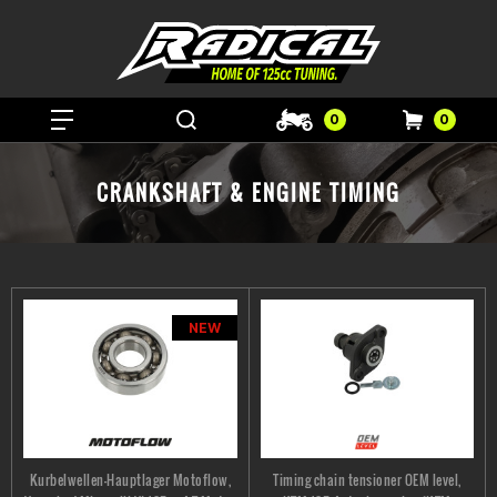
0
0
CRANKSHAFT & ENGINE TIMING
NEW
Kurbelwellen-Hauptlager Motoflow,
Timing chain tensioner OEM level,