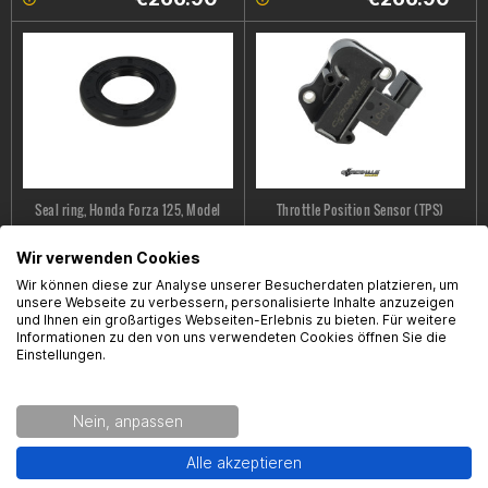
Seal ring, Honda Forza 125, Model
Throttle Position Sensor (TPS)
Years 2015–2024, 26 x 45 x 6 mm
Cardinals Racing, Yamaha YI-4 Motor
Wir verwenden Cookies
€3.99 *
€59.95 *
Wir können diese zur Analyse unserer Besucherdaten platzieren, um
unsere Webseite zu verbessern, personalisierte Inhalte anzuzeigen
und Ihnen ein großartiges Webseiten-Erlebnis zu bieten. Für weitere
Informationen zu den von uns verwendeten Cookies öffnen Sie die
Einstellungen.
Nein, anpassen
Alle akzeptieren
KTM OEM Timing Chain Tensioner,
Fasstek Racing Spur Gear Camshaft