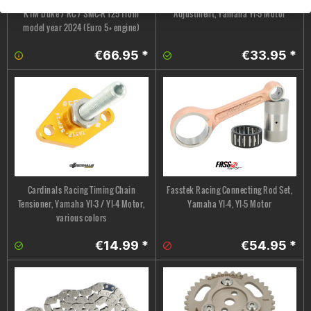
KTM Duke / RC / SMC-R 125 from
Adjustment, Yamaha YI-5 Motor
model year 2024 (Euro 5+ engine)
€66.95 *
€33.95 *
Cardinals Racing Timing Chain
Fasstek Racing Connecting Rod Set,
Tensioner, Yamaha YI-3 / YI-4 Motor,
Yamaha YI-4, YI-5 Motor
various colors
€14.99 *
€54.95 *