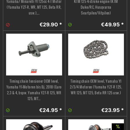
Yamaha/ Minarelli YI 125cc 4-T Motor
KTM 125 4-stroke engine (KTM
(Yamaha YZF-R, WR, MT 125, Beta RR,
Duke/RC, Husqvarna
usw.),...
Svartpilen/Vitpilen)
€29.90 *
€49.95 *
Timing chain tensioner OEM level,
Timing chain OEM level, Yamaha YI
Yamaha YI-Motoren bis Bj. 2018 (Euro
2/3/4 Motoren (Yamaha YZF-R 125,
2,3 & 4, bspw. Yamaha YZF-R 125, WR
WR 125, MT 125, Beta RR 125 usw.)
125, MT...
€24.95 *
€23.95 *