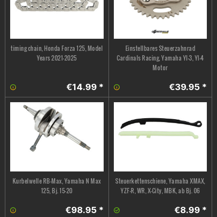
timing chain, Honda Forza 125, Model
Einstellbares Steuerzahnrad
Years 2021–2025
Cardinals Racing, Yamaha YI-3, YI-4
Motor
€14.99 *
€39.95 *
Kurbelwelle RB-Max, Yamaha N Max
Steuerkettenschiene, Yamaha XMAX,
125, Bj. 15-20
YZF-R, WR, X-City, MBK, ab Bj. 06
€98.95 *
€8.99 *