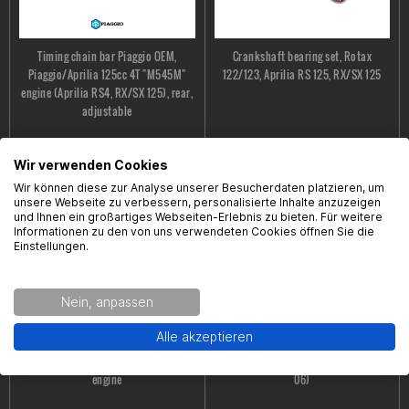
Timing chain bar Piaggio OEM,
Crankshaft bearing set, Rotax
Piaggio/Aprilia 125cc 4T "M545M"
122/123, Aprilia RS 125, RX/SX 125
engine (Aprilia RS4, RX/SX 125), rear,
adjustable
€12.99 *
;
€9.09 *
€41.95 *
Wir verwenden Cookies
Wir können diese zur Analyse unserer Besucherdaten platzieren, um
unsere Webseite zu verbessern, personalisierte Inhalte anzuzeigen
und Ihnen ein großartiges Webseiten-Erlebnis zu bieten. Für weitere
Informationen zu den von uns verwendeten Cookies öffnen Sie die
Einstellungen.
Nein, anpassen
Alle akzeptieren
Crankshaft Piaggio OEM, div. vehicles
Balance shaft drive pinion Aprilia
with Aprilia/Piaggio 125 4T (M545M)
OEM, Rotax 122 (Aprilia RS 125 bis Bj.
engine
06)