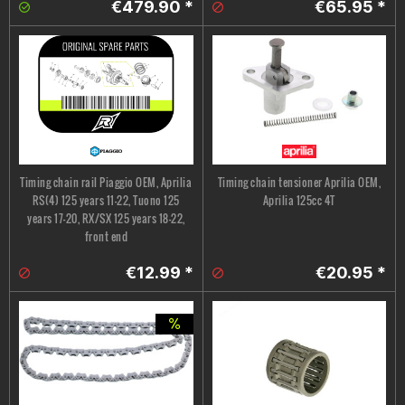
€479.90 *
€65.95 *
Timing chain rail Piaggio OEM, Aprilia
Timing chain tensioner Aprilia OEM,
RS(4) 125 years 11-22, Tuono 125
Aprilia 125cc 4T
years 17-20, RX/SX 125 years 18-22,
front end
€12.99 *
€20.95 *