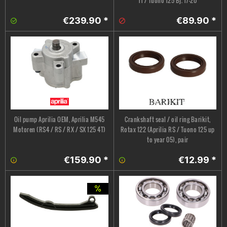
11 / Tuono 125 Bj. 17-20
€239.90 *
€89.90 *
Oil pump Aprilia OEM, Aprilia M545
Crankshaft seal / oil ring Barikit,
Motoren (RS4 / RS / RX / SX 125 4T)
Rotax 122 (Aprilia RS / Tuono 125 up
to year 05), pair
€159.90 *
€12.99 *