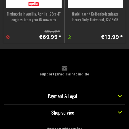
Timing chain Aprilia, Aprilia 125cc 4T
Nadellager / Kolbenbolzenlager
engines, from year 07 onwards
Heavy Duty, Universal, 12x15x15
€99.90 *
;
€69.95 *
€13.99 *
support@radicalracing.de
Payment & Legal
Shop service
Vertrag widerrufen