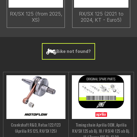
RX/SX 125 (from 2025,
RX/SX 125 (2021 to
XS)
2024, KT - Euro5)
Bike not found?
Crankshaft R&D, Rotax 122/123
Timing chain Aprilia OEM, Aprilia
(Aprilia RS 125, RX/SX 125)
RX/SX 125 ab Bj. 18 / RS(4) 125 ab Bj.